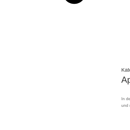
Kat
A
In d
und 