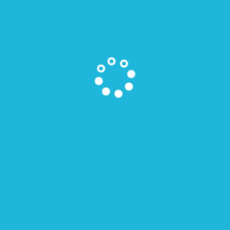
Medienscouts MV
Zeit für kreative Köpfe
Medienkompass
ComputerSpielSchule