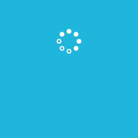
gut geAPPt
Medienscouts MV
Demokratie im Dialog
Medienkompass